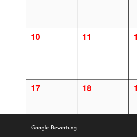
0
0
10
11
Veranstaltungen,
Veranstaltun
0
0
17
18
Veranstaltungen,
Veranstaltun
Google Bewertung