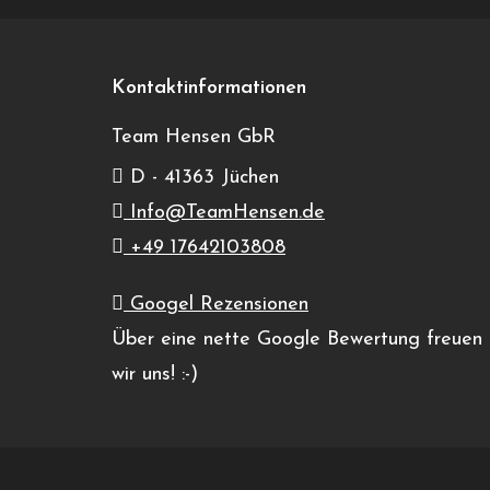
0
0
24
25
Veranstaltungen,
Veranstaltun
Kontaktinformationen
Team Hensen GbR
D - 41363 Jüchen
0
0
31
1
Info@TeamHensen.de
Veranstaltungen,
Veranstaltun
+49 17642103808
Googel Rezensionen
Über eine nette Google Bewertung freuen
wir uns! :-)