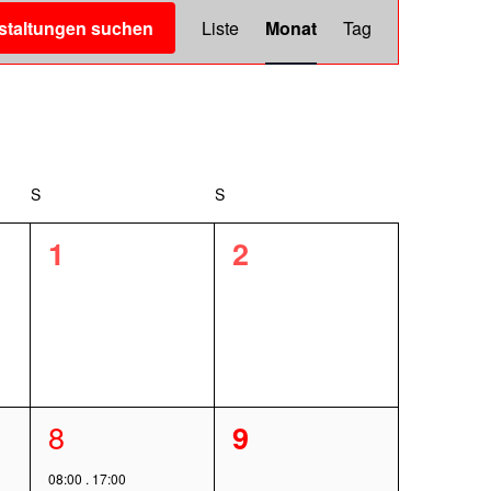
Veranstaltung
staltungen suchen
Liste
Monat
Tag
Ansichten-
Navigation
S
SAMSTAG
S
SONNTAG
0
0
1
2
ltungen,
Veranstaltungen,
Veranstaltungen,
1
8
0
9
tung,
Veranstaltung,
Veranstaltungen,
08:00
.
17:00