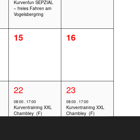
Kurvenfun SEPZIAL
– freies Fahren am
Vogelsbergring
0
0
15
16
ltungen,
Veranstaltungen,
Veranstaltungen,
1
22
1
23
ltungen,
Veranstaltung,
Veranstaltung,
08:00
.
17:00
08:00
.
17:00
Kurventraining XXL
Kurventraining XXL
Chambley (F)
Chambley (F)