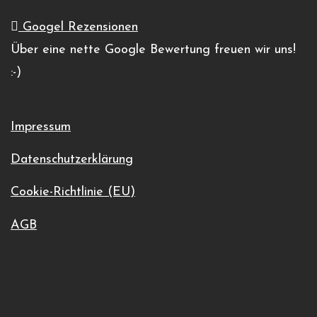
13 Juli 2025
08:00
17:00
@
–
Googel Rezensionen
Über eine nette Google Bewertung freuen wir uns!
Motorrad Trackday
:-)
€249
Impressum
Event-Service OWL by Gelhaus GmbH
+4952538699970
Datenschutzerklärung
Veranstalter-Website anzeigen
Cookie-Richtlinie (EU)
info@event-service-owl.de
AGB
Bilster Berg Motorrad Trackday