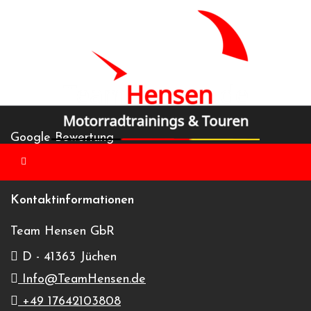
Skip
to
content
Google Bewertung
Kontaktinformationen
Team Hensen GbR
« Alle Veranstaltungen
D - 41363 Jüchen
Diese Veranstaltung hat bereits stattgefunden.
Info@TeamHensen.de
+49 17642103808
Bilster Berg Motorrad Trackday