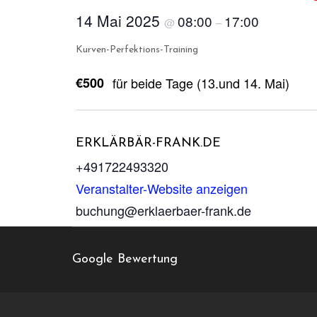
14 Mai 2025
08:00
17:00
@
–
Kurven-Perfektions-Training
€500
für beide Tage (13.und 14. Mai)
ERKLÄRBÄR-FRANK.DE
+491722493320
Veranstalter-Website anzeigen
buchung@erklaerbaer-frank.de
Google Bewertung
Harz-Ring
Froser Str. 1a