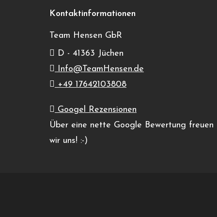
Reinstedt
,
06463
Kontaktinformationen
Germany
Team Hensen GbR
Google Karte anzeigen
harz-ring@t-online.de
D - 41363 Jüchen
Veranstaltungsort-Website
Info@TeamHensen.de
anzeigen
+49 17642103808
Googel Rezensionen
XXL-Kurven-Perfektions-Training Har
Über eine nette Google Bewertung freuen
wir uns! :-)
Zum Kalender hinzufügen
«
XXL-Kurven-Perfektions-Training Harz-Ring