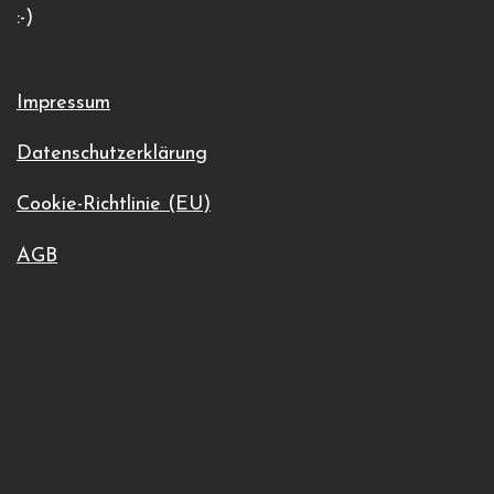
:-)
Google Karte anzeigen
harz-ring@t-online.de
Veranstaltungsort-Website anzeigen
Impressum
Datenschutzerklärung
Cookie-Richtlinie (EU)
AGB
Zum Kalender hinzufügen