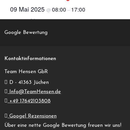
09 Mai 2025
08:00
17:00
@
–
Kurven-Perfektions-Training
Google Bewertung
TOM-TECH
+495171 989888
Kontaktinformationen
Veranstalter-Website anzeigen
Team Hensen GbR
info@tom-tech.de
D - 41363 Jüchen
Info@TeamHensen.de
+49 17642103808
Harz-Ring
Froser Str. 1a
Googel Rezensionen
Reinstedt
,
06463
Über eine nette Google Bewertung freuen wir uns!
Germany