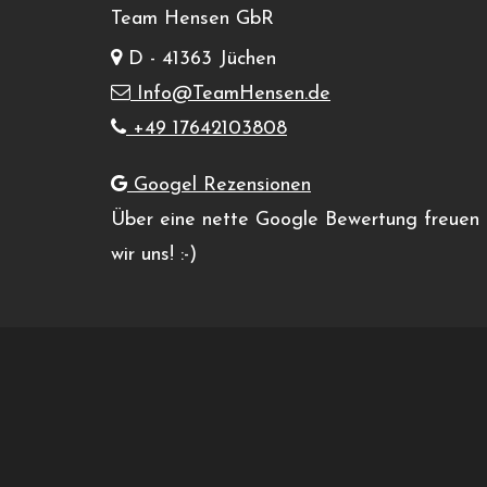
Team Hensen GbR
Google Karte anzeigen
+33 3 82 21 98 02
D - 41363 Jüchen
Veranstaltungsort-Website
Info@TeamHensen.de
anzeigen
+49 17642103808
Googel Rezensionen
Kurventraining XXL, Chambley
Über eine nette Google Bewertung freuen
wir uns! :-)
Zum Kalender hinzufügen
«
Kurvenfun SEPZIAL – freies Fahren am Vogels
Veranstaltung-
Navigation