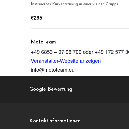
Instruiertes Kurventraining in einer kleinen Gruppe
€295
MotoTeam
+49 6853 – 97 98 700 oder +49 172 577 3
Veranstalter-Website anzeigen
info@mototeam.eu
Google Bewertung
Circuit Chambley
Aérodrome de Chambley
Saint-Julien-lès-Gorze
,
54470
Kontaktinformationen
France