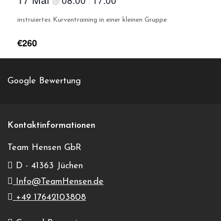
@
.
instruiertes Kurventraining in einer kleinen Gruppe
€260
MotoTeam
Google Bewertung
+49 6853 – 97 98 700 oder +49 172 577 36 81
Veranstalter-Website anzeigen
info@mototeam.eu
Kontaktinformationen
Team Hensen GbR
D - 41363 Jüchen
Vogelsbergring
Info@TeamHensen.de
Langgasse 100
+49 17642103808
Wächtersbach
,
63607
Germany