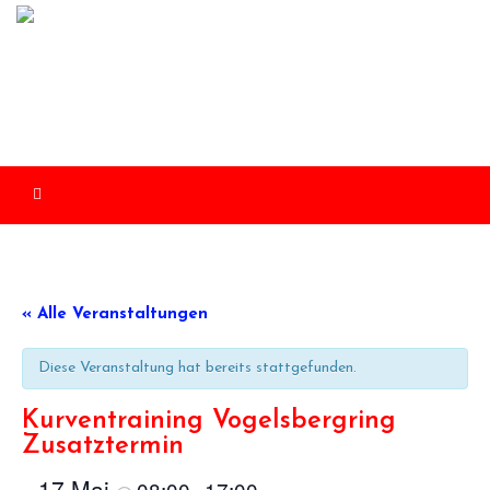
Skip
to
content
« Alle Veranstaltungen
Diese Veranstaltung hat bereits stattgefunden.
Kurventraining Vogelsbergring
Zusatztermin
17 Mai
08:00
17:00