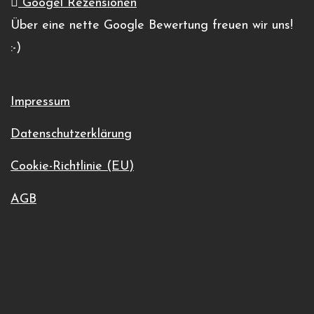
Googel Rezensionen
Google Karte anzeigen
Über eine nette Google Bewertung freuen wir uns!
01711236842
:-)
Veranstaltungsort-Website anzeigen
Impressum
Datenschutzerklärung
Cookie-Richtlinie (EU)
AGB
instruiertes Kurventraining in einer
kleinen Gruppe Vogelsbergring