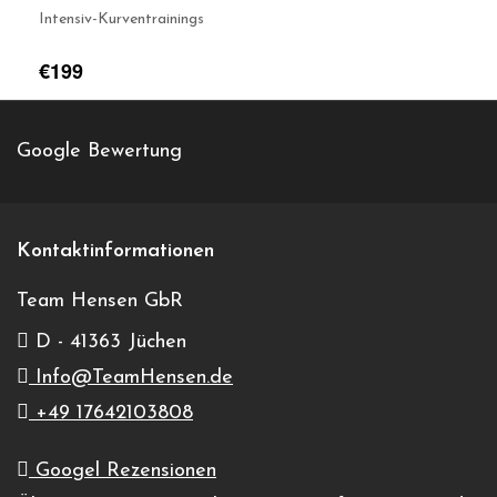
Intensiv-Kurventrainings
€199
Google Bewertung
Team Hensen GbR
+4917642103808
Veranstalter-Website anzeigen
Kontaktinformationen
Info@TeamHensen.de
Team Hensen GbR
D - 41363 Jüchen
Ludwigshof
Info@TeamHensen.de
Mühlnerstraße 14
+49 17642103808
Truden im Naturpark (BZ)
,
I-39040
Italy
Googel Rezensionen
Google Karte anzeigen