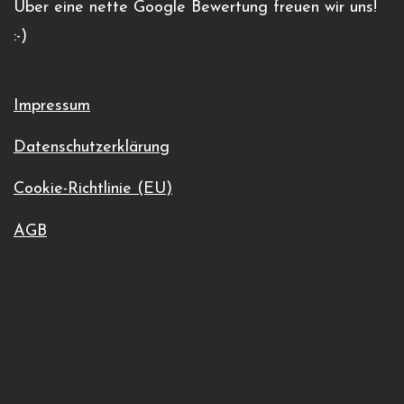
Über eine nette Google Bewertung freuen wir uns!
+39 0471 869118
:-)
Veranstaltungsort-Website anzeigen
Impressum
Datenschutzerklärung
Cookie-Richtlinie (EU)
AGB
Intensiv-Kurventrainings
Zum Kalender hinzufügen