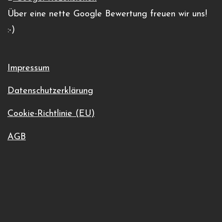
+4952539739000
Über eine nette Google Bewertung freuen wir uns!
Veranstaltungsort-Website anzeigen
:-)
Impressum
Datenschutzerklärung
Cookie-Richtlinie (EU)
AGB
Bilster Berg Motorrad – Sonntag
12.07.26