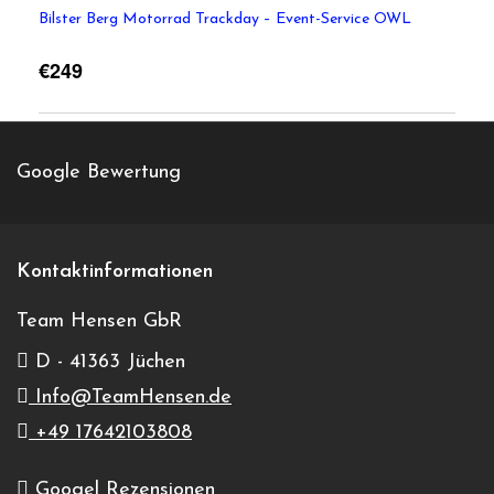
Bilster Berg Motorrad Trackday – Event-Service OWL
€249
Event-Service OWL by Gelhaus GmbH
Google Bewertung
+4952538699970
Veranstalter-Website anzeigen
info@event-service-owl.de
Kontaktinformationen
Team Hensen GbR
D - 41363 Jüchen
Bilster Berg
Bilster Berg 1
Info@TeamHensen.de
Bad Driburg
,
33014
+49 17642103808
Germany
Googel Rezensionen
Google Karte anzeigen