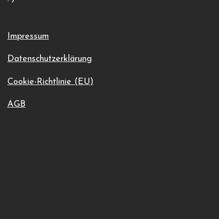
+4952539739000
Veranstaltungsort-Website anzeigen
Impressum
Datenschutzerklärung
Cookie-Richtlinie (EU)
AGB
Zum Kalender hinzufügen