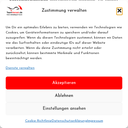
Vertragspartner
geschlossen werden, so findet
auf das Vertragsverhältnis ausschließlich das
Zustimmung verwalten
Recht der Bundesrepublik Deutschland
Anwendung.
Um Dir ein optimales Erlebnis zu bieten, verwenden wir Technologien wie
Cookies, um Geräteinformationen zu speichern und/oder darauf
zuzugreifen. Wenn du diesen Technologien zustimmst, können wir Daten
XVI. Das Wichtigste zum Schluss
wie das Surfverhalten oder eindeutige IDs auf dieser Website
verarbeiten. Wenn du deine Zustimmung nicht erteilst oder
zurückziehst, können bestimmte Merkmale und Funktionen
Bitte
lass(t) uns wissen, wenn Dir/Euch etwas
beeinträchtigt werden.
nicht gefällt, nur dann können wir es verändern.
Dienste verwalten
Wenn es Dir/Euch gefallen hat, empfehle unser
Angebot gerne weiter. Wir hoffen, Du hast/ Ihr
Akzeptieren
habt Spaß während der Theorie, sowie Praxis
Ablehnen
und vor allem anschließend noch mehr Freude
Einstellungen ansehen
auf dem Motorrad.
Cookie-Richtlinie
Datenschutzerklärung
Impressum
Team Hensen GbR