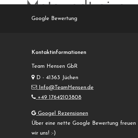
Motorradtraing
Google Bewertung
Veranstaltungen
Motorradtraing
Veranstaltungen
Veranstaltungen
Bitte
Kontaktinformationen
Schlüsselwort
für
Suche
eingeben.
Suche
Team Hensen GbR
12
und
nach
12 Okt. 2025
Heute
Veranstaltungen
D - 41363 Jüchen
Okt.
Ansichten,
Schlüsselwort.
Datum
Info@TeamHensen.de
2025
Navigation
wählen.
+49 17642103808
Keine Veranstaltungen fü
Googel Rezensionen
Vorheriger Tag
Über eine nette Google Bewertung freuen
wir uns! :-)